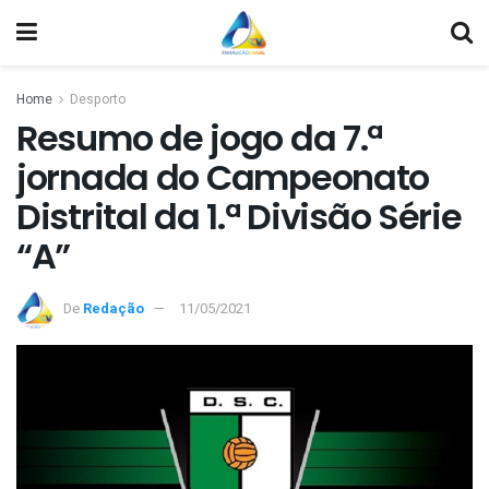
Home
Desporto
Resumo de jogo da 7.ª
jornada do Campeonato
Distrital da 1.ª Divisão Série
“A”
De
Redação
11/05/2021