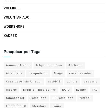
VOLEIBOL
VOLUNTARIADO
WORKSHOPS
XADREZ
Pesquisar por Tags
Armindo Araújo
Artigo de opinião
Atletismo
Atualidade
basquetebol
Braga
casa das artes
Casa do Artista Amador
covid-19
cultura
desporto
didáxis
Didáxis – Riba de Ave
EARO
Evento
FAC
famabasket
Famalicão
FC Famalicão
futebol
Liberdade FC
literatura
Louro