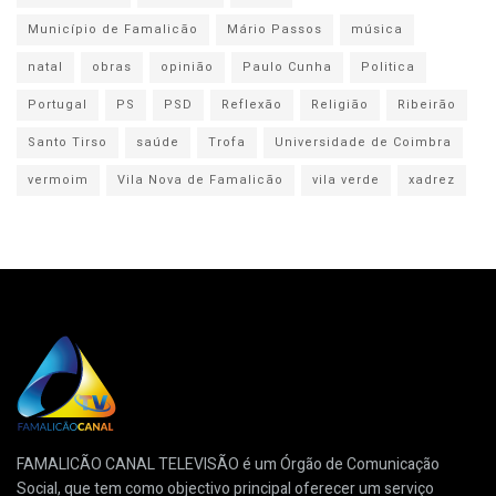
Município de Famalicão
Mário Passos
música
natal
obras
opinião
Paulo Cunha
Politica
Portugal
PS
PSD
Reflexão
Religião
Ribeirão
Santo Tirso
saúde
Trofa
Universidade de Coimbra
vermoim
Vila Nova de Famalicão
vila verde
xadrez
FAMALICÃO CANAL TELEVISÃO é um Órgão de Comunicação
Social, que tem como objectivo principal oferecer um serviço