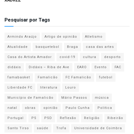
XADREZ
Pesquisar por Tags
Armindo Araújo
Artigo de opinião
Atletismo
Atualidade
basquetebol
Braga
casa das artes
Casa do Artista Amador
covid-19
cultura
desporto
didáxis
Didáxis – Riba de Ave
EARO
Evento
FAC
famabasket
Famalicão
FC Famalicão
futebol
Liberdade FC
literatura
Louro
Município de Famalicão
Mário Passos
música
natal
obras
opinião
Paulo Cunha
Politica
Portugal
PS
PSD
Reflexão
Religião
Ribeirão
Santo Tirso
saúde
Trofa
Universidade de Coimbra