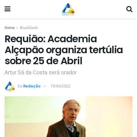
Home
Atualidade
Requião: Academia
Alçapão organiza tertúlia
sobre 25 de Abril
Artur Sá da Costa será orador
De
Redação
19/04/2022