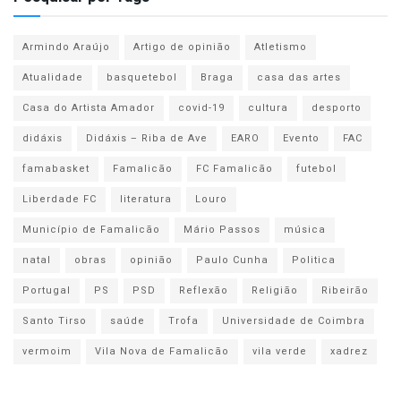
Armindo Araújo
Artigo de opinião
Atletismo
Atualidade
basquetebol
Braga
casa das artes
Casa do Artista Amador
covid-19
cultura
desporto
didáxis
Didáxis – Riba de Ave
EARO
Evento
FAC
famabasket
Famalicão
FC Famalicão
futebol
Liberdade FC
literatura
Louro
Município de Famalicão
Mário Passos
música
natal
obras
opinião
Paulo Cunha
Politica
Portugal
PS
PSD
Reflexão
Religião
Ribeirão
Santo Tirso
saúde
Trofa
Universidade de Coimbra
vermoim
Vila Nova de Famalicão
vila verde
xadrez