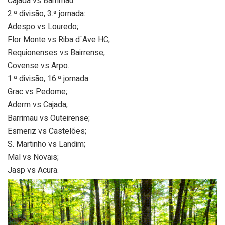
Cajada vs Barrimau.
2.ª divisão, 3.ª jornada:
Adespo vs Louredo;
Flor Monte vs Riba d´Ave HC;
Requionenses vs Bairrense;
Covense vs Arpo.
1.ª divisão, 16.ª jornada:
Grac vs Pedome;
Aderm vs Cajada;
Barrimau vs Outeirense;
Esmeriz vs Castelões;
S. Martinho vs Landim;
Mal vs Novais;
Jasp vs Acura.