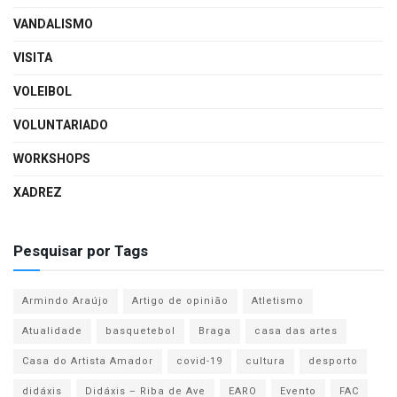
VANDALISMO
VISITA
VOLEIBOL
VOLUNTARIADO
WORKSHOPS
XADREZ
Pesquisar por Tags
Armindo Araújo
Artigo de opinião
Atletismo
Atualidade
basquetebol
Braga
casa das artes
Casa do Artista Amador
covid-19
cultura
desporto
didáxis
Didáxis – Riba de Ave
EARO
Evento
FAC