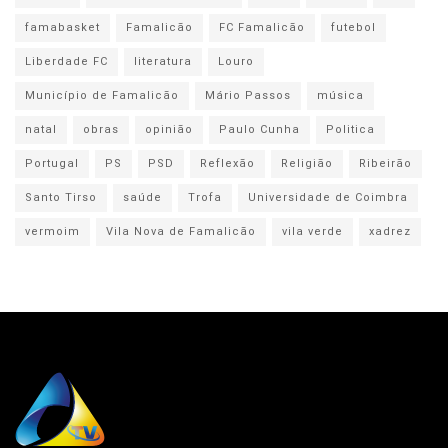
famabasket
Famalicão
FC Famalicão
futebol
Liberdade FC
literatura
Louro
Município de Famalicão
Mário Passos
música
natal
obras
opinião
Paulo Cunha
Politica
Portugal
PS
PSD
Reflexão
Religião
Ribeirão
Santo Tirso
saúde
Trofa
Universidade de Coimbra
vermoim
Vila Nova de Famalicão
vila verde
xadrez