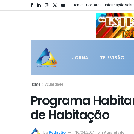
Home
Contatos
Informação sobre
JORNAL
TELEVISÃO
Home
Atualidade
Programa Habitar 
de Habitação
De
Redação
16/04/2021
em
Atualidade