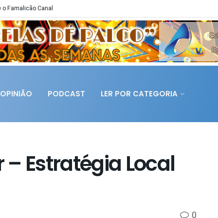
 o Famalicão Canal
OPINIÃO
PODCAST
LER POR CATEGORIA
– Estratégia Local
0