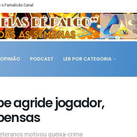
 o Famalicão Canal
OPINIÃO
PODCAST
LER POR CATEGORIA
be agride jogador,
pensas
eteranos motivou queixa-crime