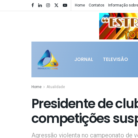
Home
Contatos
Informação sobre
JORNAL
TELEVISÃO
Home
Atualidade
Presidente de clu
competições sus
Agressão violenta no campeonato de v