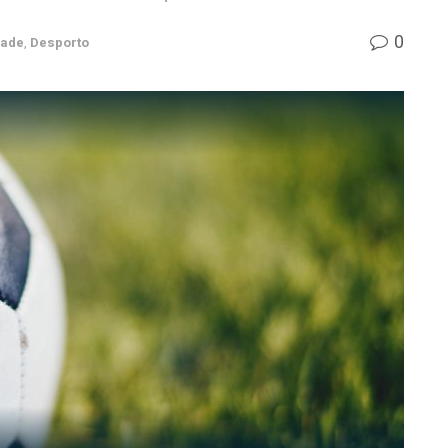
0
dade
,
Desporto