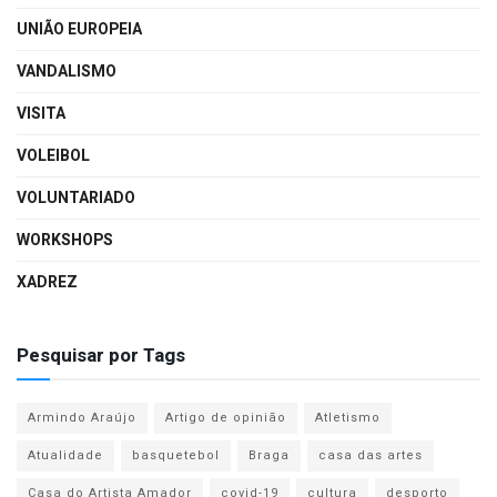
UNIÃO EUROPEIA
VANDALISMO
VISITA
VOLEIBOL
VOLUNTARIADO
WORKSHOPS
XADREZ
Pesquisar por Tags
Armindo Araújo
Artigo de opinião
Atletismo
Atualidade
basquetebol
Braga
casa das artes
Casa do Artista Amador
covid-19
cultura
desporto