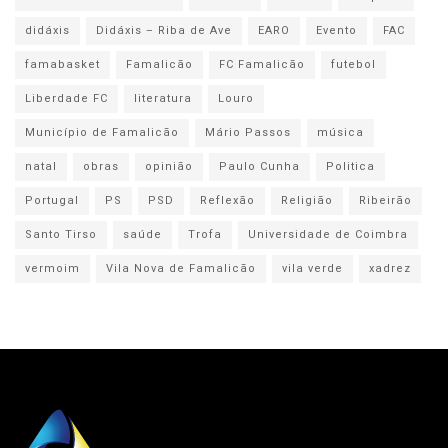
didáxis
Didáxis – Riba de Ave
EARO
Evento
FAC
famabasket
Famalicão
FC Famalicão
futebol
Liberdade FC
literatura
Louro
Município de Famalicão
Mário Passos
música
natal
obras
opinião
Paulo Cunha
Politica
Portugal
PS
PSD
Reflexão
Religião
Ribeirão
Santo Tirso
saúde
Trofa
Universidade de Coimbra
vermoim
Vila Nova de Famalicão
vila verde
xadrez