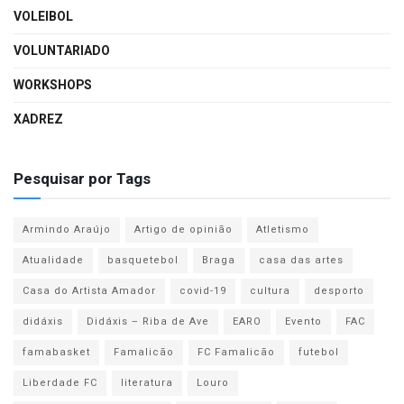
VOLEIBOL
VOLUNTARIADO
WORKSHOPS
XADREZ
Pesquisar por Tags
Armindo Araújo
Artigo de opinião
Atletismo
Atualidade
basquetebol
Braga
casa das artes
Casa do Artista Amador
covid-19
cultura
desporto
didáxis
Didáxis – Riba de Ave
EARO
Evento
FAC
famabasket
Famalicão
FC Famalicão
futebol
Liberdade FC
literatura
Louro