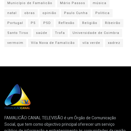
Município de Famalicão
Mário Passos
música
natal
obras
opinião
Paulo Cunha
Politica
Portugal
PS
PSD
Reflexão
Religião
Ribeirão
Santo Tirso
saúde
Trofa
Universidade de Coimbra
vermoim
Vila Nova de Famalicão
vila verde
xadrez
FAMALICÃO CANAL TELEVISÃO é um Órgão de Comunicação
Social, que tem como objectivo principal oferecer um serviço
público de informação e entretenimento às comunidades da região