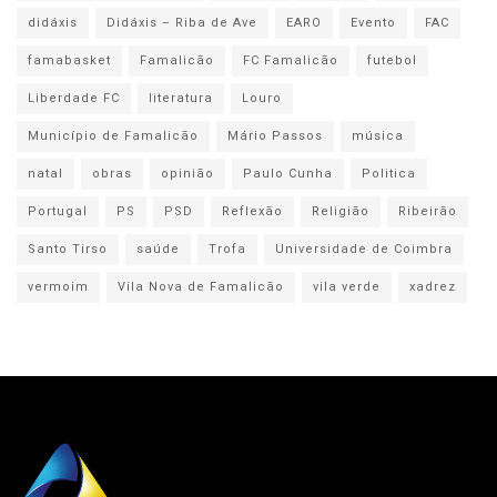
didáxis
Didáxis – Riba de Ave
EARO
Evento
FAC
famabasket
Famalicão
FC Famalicão
futebol
Liberdade FC
literatura
Louro
Município de Famalicão
Mário Passos
música
natal
obras
opinião
Paulo Cunha
Politica
Portugal
PS
PSD
Reflexão
Religião
Ribeirão
Santo Tirso
saúde
Trofa
Universidade de Coimbra
vermoim
Vila Nova de Famalicão
vila verde
xadrez