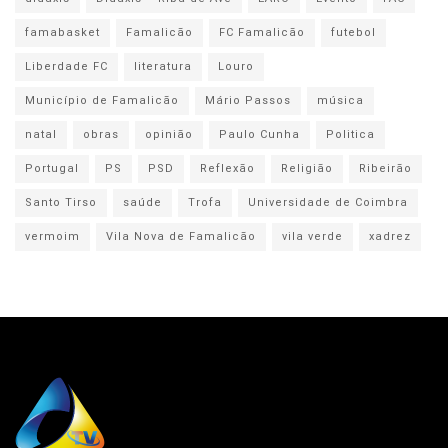
famabasket
Famalicão
FC Famalicão
futebol
Liberdade FC
literatura
Louro
Município de Famalicão
Mário Passos
música
natal
obras
opinião
Paulo Cunha
Politica
Portugal
PS
PSD
Reflexão
Religião
Ribeirão
Santo Tirso
saúde
Trofa
Universidade de Coimbra
vermoim
Vila Nova de Famalicão
vila verde
xadrez