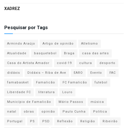
XADREZ
Pesquisar por Tags
Armindo Araújo
Artigo de opinião
Atletismo
Atualidade
basquetebol
Braga
casa das artes
Casa do Artista Amador
covid-19
cultura
desporto
didáxis
Didáxis – Riba de Ave
EARO
Evento
FAC
famabasket
Famalicão
FC Famalicão
futebol
Liberdade FC
literatura
Louro
Município de Famalicão
Mário Passos
música
natal
obras
opinião
Paulo Cunha
Politica
Portugal
PS
PSD
Reflexão
Religião
Ribeirão