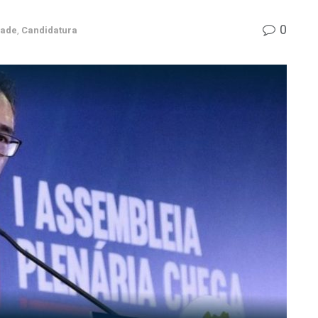
0
dade
,
Candidatura