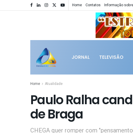
Home
Contatos
Informação sobre
JORNAL
TELEVISÃO
Home
Atualidade
Paulo Ralha candi
de Braga
CHEGA quer romper com "pensamento 