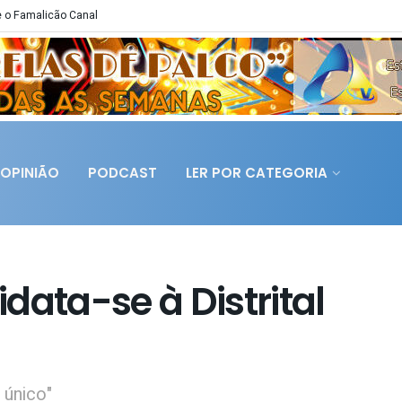
 o Famalicão Canal
OPINIÃO
PODCAST
LER POR CATEGORIA
data-se à Distrital
único"