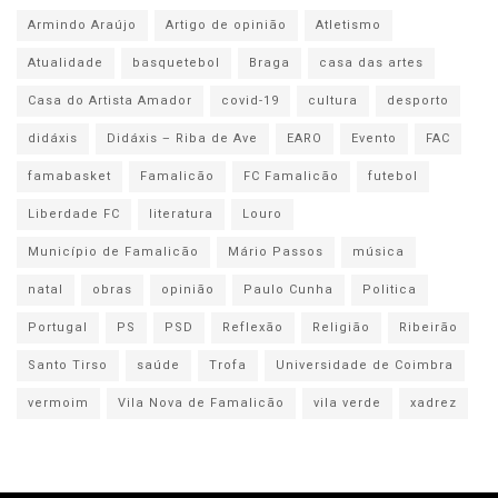
Armindo Araújo
Artigo de opinião
Atletismo
Atualidade
basquetebol
Braga
casa das artes
Casa do Artista Amador
covid-19
cultura
desporto
didáxis
Didáxis – Riba de Ave
EARO
Evento
FAC
famabasket
Famalicão
FC Famalicão
futebol
Liberdade FC
literatura
Louro
Município de Famalicão
Mário Passos
música
natal
obras
opinião
Paulo Cunha
Politica
Portugal
PS
PSD
Reflexão
Religião
Ribeirão
Santo Tirso
saúde
Trofa
Universidade de Coimbra
vermoim
Vila Nova de Famalicão
vila verde
xadrez