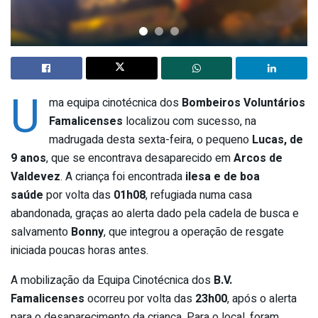
U
ma equipa cinotécnica dos
Bombeiros Voluntários
Famalicenses
localizou com sucesso, na
madrugada desta sexta-feira, o pequeno
Lucas, de
9 anos
, que se encontrava desaparecido em
Arcos de
Valdevez
. A criança foi encontrada
ilesa e de boa
saúde
por volta das
01h08
, refugiada numa casa
abandonada, graças ao alerta dado pela cadela de busca e
salvamento
Bonny
, que integrou a operação de resgate
iniciada poucas horas antes.
A mobilização da Equipa Cinotécnica dos
B.V.
Famalicenses
ocorreu por volta das
23h00
, após o alerta
para o desaparecimento da criança. Para o local, foram