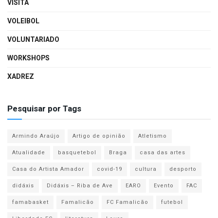
VISITA
VOLEIBOL
VOLUNTARIADO
WORKSHOPS
XADREZ
Pesquisar por Tags
Armindo Araújo
Artigo de opinião
Atletismo
Atualidade
basquetebol
Braga
casa das artes
Casa do Artista Amador
covid-19
cultura
desporto
didáxis
Didáxis – Riba de Ave
EARO
Evento
FAC
famabasket
Famalicão
FC Famalicão
futebol