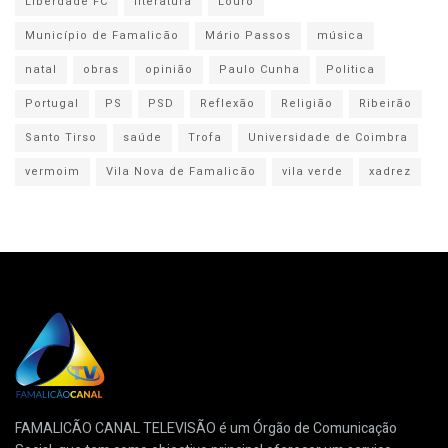
Liberdade FC
literatura
Louro
Município de Famalicão
Mário Passos
música
natal
obras
opinião
Paulo Cunha
Politica
Portugal
PS
PSD
Reflexão
Religião
Ribeirão
Santo Tirso
saúde
Trofa
Universidade de Coimbra
vermoim
Vila Nova de Famalicão
vila verde
xadrez
FAMALICÃO CANAL TELEVISÃO é um Órgão de Comunicação