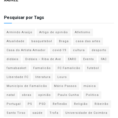
XADREZ
Pesquisar por Tags
Armindo Araújo
Artigo de opinião
Atletismo
Atualidade
basquetebol
Braga
casa das artes
Casa do Artista Amador
covid-19
cultura
desporto
didáxis
Didáxis – Riba de Ave
EARO
Evento
FAC
famabasket
Famalicão
FC Famalicão
futebol
Liberdade FC
literatura
Louro
Município de Famalicão
Mário Passos
música
natal
obras
opinião
Paulo Cunha
Politica
Portugal
PS
PSD
Reflexão
Religião
Ribeirão
Santo Tirso
saúde
Trofa
Universidade de Coimbra