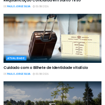
Requalificação Concluída em Santo Tirso
DE
PAULO JORGE SILVA
05/08/2026
ATUALIDADE
Cuidado com o Bilhete de Identidade vitalício
DE
PAULO JORGE SILVA
05/08/2026