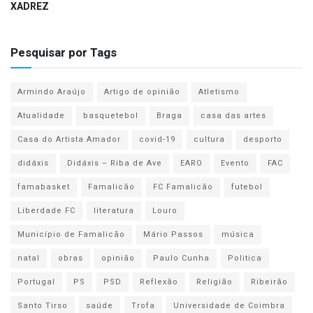
XADREZ
Pesquisar por Tags
Armindo Araújo
Artigo de opinião
Atletismo
Atualidade
basquetebol
Braga
casa das artes
Casa do Artista Amador
covid-19
cultura
desporto
didáxis
Didáxis – Riba de Ave
EARO
Evento
FAC
famabasket
Famalicão
FC Famalicão
futebol
Liberdade FC
literatura
Louro
Município de Famalicão
Mário Passos
música
natal
obras
opinião
Paulo Cunha
Politica
Portugal
PS
PSD
Reflexão
Religião
Ribeirão
Santo Tirso
saúde
Trofa
Universidade de Coimbra