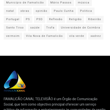
Município de Famalicão
Mário Passos
música
natal
obras
opinião
Paulo Cunha
Politica
Portugal
PS
PSD
Reflexão
Religião
Ribeirão
Santo Tirso
saúde
Trofa
Universidade de Coimbra
vermoim
Vila Nova de Famalicão
vila verde
xadrez
FAMALICÃO CANAL TELEVISÃO é um Órgão de Comunicação
Social, que tem como objectivo principal oferecer um serviço
público de informação e entretenimento às comunidades da região