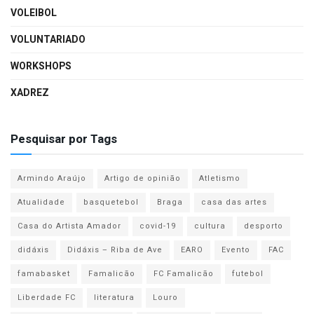
VOLEIBOL
VOLUNTARIADO
WORKSHOPS
XADREZ
Pesquisar por Tags
Armindo Araújo
Artigo de opinião
Atletismo
Atualidade
basquetebol
Braga
casa das artes
Casa do Artista Amador
covid-19
cultura
desporto
didáxis
Didáxis – Riba de Ave
EARO
Evento
FAC
famabasket
Famalicão
FC Famalicão
futebol
Liberdade FC
literatura
Louro