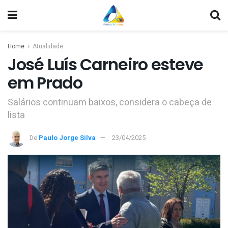
Home
Atualidade
José Luís Carneiro esteve
em Prado
Salários continuam baixos, considera o cabeça de
lista
De
Paulo Jorge Silva
23/04/2025