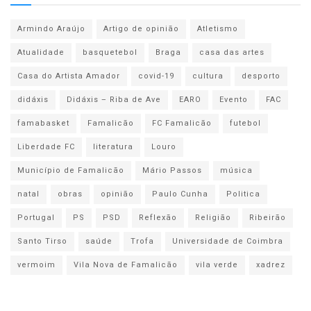
Armindo Araújo
Artigo de opinião
Atletismo
Atualidade
basquetebol
Braga
casa das artes
Casa do Artista Amador
covid-19
cultura
desporto
didáxis
Didáxis – Riba de Ave
EARO
Evento
FAC
famabasket
Famalicão
FC Famalicão
futebol
Liberdade FC
literatura
Louro
Município de Famalicão
Mário Passos
música
natal
obras
opinião
Paulo Cunha
Politica
Portugal
PS
PSD
Reflexão
Religião
Ribeirão
Santo Tirso
saúde
Trofa
Universidade de Coimbra
vermoim
Vila Nova de Famalicão
vila verde
xadrez