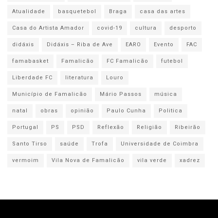
Atualidade
basquetebol
Braga
casa das artes
Casa do Artista Amador
covid-19
cultura
desporto
didáxis
Didáxis – Riba de Ave
EARO
Evento
FAC
famabasket
Famalicão
FC Famalicão
futebol
Liberdade FC
literatura
Louro
Município de Famalicão
Mário Passos
música
natal
obras
opinião
Paulo Cunha
Politica
Portugal
PS
PSD
Reflexão
Religião
Ribeirão
Santo Tirso
saúde
Trofa
Universidade de Coimbra
vermoim
Vila Nova de Famalicão
vila verde
xadrez