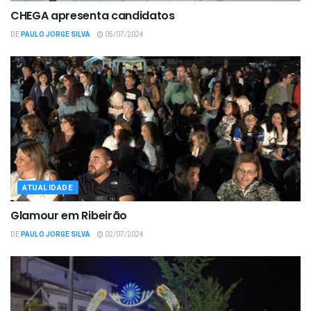
CHEGA apresenta candidatos
DE
PAULO JORGE SILVA
05/07/2024
ATUALIDADE
Glamour em Ribeirão
DE
PAULO JORGE SILVA
02/07/2024