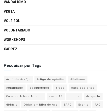
VANDALISMO
VISITA
VOLEIBOL
VOLUNTARIADO
WORKSHOPS
XADREZ
Pesquisar por Tags
Armindo Araújo
Artigo de opinião
Atletismo
Atualidade
basquetebol
Braga
casa das artes
Casa do Artista Amador
covid-19
cultura
desporto
didáxis
Didáxis – Riba de Ave
EARO
Evento
FAC