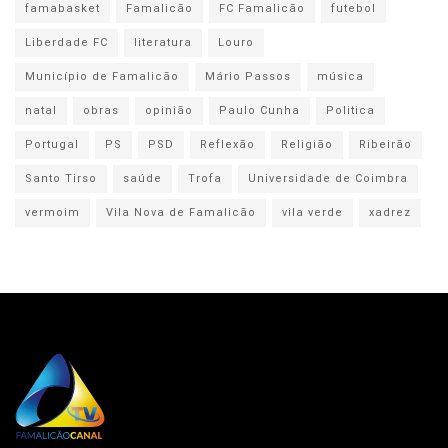
famabasket
Famalicão
FC Famalicão
futebol
Liberdade FC
literatura
Louro
Município de Famalicão
Mário Passos
música
natal
obras
opinião
Paulo Cunha
Politica
Portugal
PS
PSD
Reflexão
Religião
Ribeirão
Santo Tirso
saúde
Trofa
Universidade de Coimbra
vermoim
Vila Nova de Famalicão
vila verde
xadrez