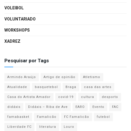
VOLEIBOL
VOLUNTARIADO
WORKSHOPS
XADREZ
Pesquisar por Tags
Armindo Araújo
Artigo de opinião
Atletismo
Atualidade
basquetebol
Braga
casa das artes
Casa do Artista Amador
covid-19
cultura
desporto
didáxis
Didáxis – Riba de Ave
EARO
Evento
FAC
famabasket
Famalicão
FC Famalicão
futebol
Liberdade FC
literatura
Louro