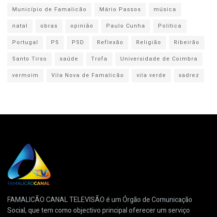
Município de Famalicão
Mário Passos
música
natal
obras
opinião
Paulo Cunha
Politica
Portugal
PS
PSD
Reflexão
Religião
Ribeirão
Santo Tirso
saúde
Trofa
Universidade de Coimbra
vermoim
Vila Nova de Famalicão
vila verde
xadrez
FAMALICÃO CANAL TELEVISÃO é um Órgão de Comunicação
Social, que tem como objectivo principal oferecer um serviço