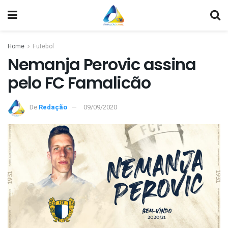
Home
Futebol
Nemanja Perovic assina
pelo FC Famalicão
De
Redação
09/09/2020