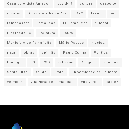
Casa do Artista Amador
covid-19
cultura
desporto
didáxis
Didáxis – Riba de Ave
EARO
Evento
FAC
famabasket
Famalicão
FC Famalicão
futebol
Liberdade FC
literatura
Louro
Município de Famalicão
Mário Passos
música
natal
obras
opinião
Paulo Cunha
Politica
Portugal
PS
PSD
Reflexão
Religião
Ribeirão
Santo Tirso
saúde
Trofa
Universidade de Coimbra
vermoim
Vila Nova de Famalicão
vila verde
xadrez