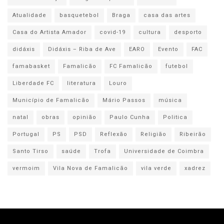
Atualidade
basquetebol
Braga
casa das artes
Casa do Artista Amador
covid-19
cultura
desporto
didáxis
Didáxis – Riba de Ave
EARO
Evento
FAC
famabasket
Famalicão
FC Famalicão
futebol
Liberdade FC
literatura
Louro
Município de Famalicão
Mário Passos
música
natal
obras
opinião
Paulo Cunha
Politica
Portugal
PS
PSD
Reflexão
Religião
Ribeirão
Santo Tirso
saúde
Trofa
Universidade de Coimbra
vermoim
Vila Nova de Famalicão
vila verde
xadrez