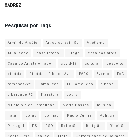
XADREZ
Pesquisar por Tags
Armindo Araújo
Artigo de opinião
Atletismo
Atualidade
basquetebol
Braga
casa das artes
Casa do Artista Amador
covid-19
cultura
desporto
didáxis
Didáxis – Riba de Ave
EARO
Evento
FAC
famabasket
Famalicão
FC Famalicão
futebol
Liberdade FC
literatura
Louro
Município de Famalicão
Mário Passos
música
natal
obras
opinião
Paulo Cunha
Politica
Portugal
PS
PSD
Reflexão
Religião
Ribeirão
Santo Tirso
saúde
Trofa
Universidade de Coimbra