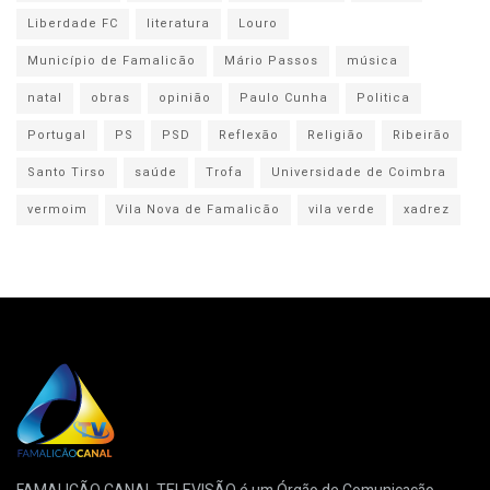
Liberdade FC
literatura
Louro
Município de Famalicão
Mário Passos
música
natal
obras
opinião
Paulo Cunha
Politica
Portugal
PS
PSD
Reflexão
Religião
Ribeirão
Santo Tirso
saúde
Trofa
Universidade de Coimbra
vermoim
Vila Nova de Famalicão
vila verde
xadrez