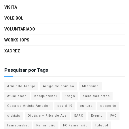
VISITA
VOLEIBOL
VOLUNTARIADO
WORKSHOPS
XADREZ
Pesquisar por Tags
Armindo Araújo
Artigo de opinião
Atletismo
Atualidade
basquetebol
Braga
casa das artes
Casa do Artista Amador
covid-19
cultura
desporto
didáxis
Didáxis – Riba de Ave
EARO
Evento
FAC
famabasket
Famalicão
FC Famalicão
futebol