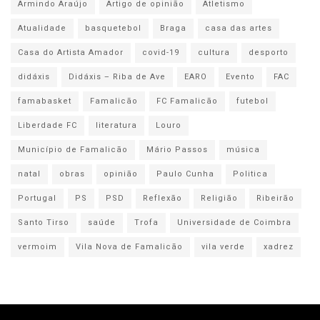
Armindo Araújo
Artigo de opinião
Atletismo
Atualidade
basquetebol
Braga
casa das artes
Casa do Artista Amador
covid-19
cultura
desporto
didáxis
Didáxis – Riba de Ave
EARO
Evento
FAC
famabasket
Famalicão
FC Famalicão
futebol
Liberdade FC
literatura
Louro
Município de Famalicão
Mário Passos
música
natal
obras
opinião
Paulo Cunha
Politica
Portugal
PS
PSD
Reflexão
Religião
Ribeirão
Santo Tirso
saúde
Trofa
Universidade de Coimbra
vermoim
Vila Nova de Famalicão
vila verde
xadrez