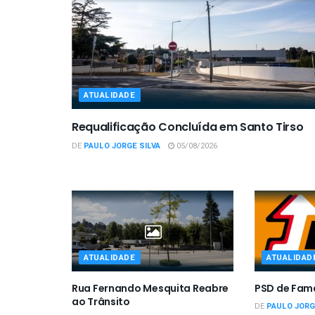
ATUALIDADE
Requalificação Concluída em Santo Tirso
DE
PAULO JORGE SILVA
05/08/2026
ATUALIDADE
ATUALIDAD
Rua Fernando Mesquita Reabre
PSD de Fam
ao Trânsito
DE
PAULO JORG