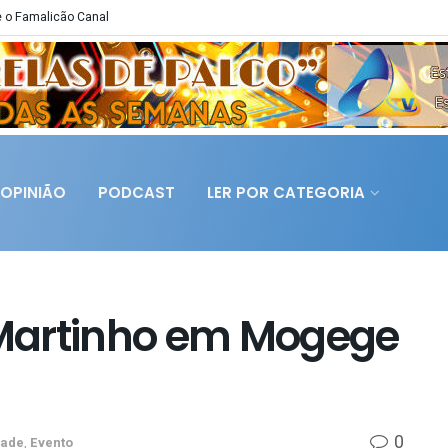
 o Famalicão Canal
OPINIÃO
PODCAST
LER POR CATEGORIA
Martinho em Mogege
0
dade
,
Evento