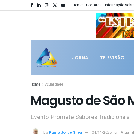
Home
Contatos
Informação sobre
JORNAL
TELEVISÃO
Home
Atualidade
Magusto de São 
Evento Promete Sabores Tradicionais
De
Paulo Jorge Silva
04/11/2025
em
Atuali