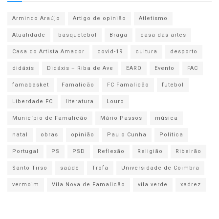
Armindo Araújo
Artigo de opinião
Atletismo
Atualidade
basquetebol
Braga
casa das artes
Casa do Artista Amador
covid-19
cultura
desporto
didáxis
Didáxis – Riba de Ave
EARO
Evento
FAC
famabasket
Famalicão
FC Famalicão
futebol
Liberdade FC
literatura
Louro
Município de Famalicão
Mário Passos
música
natal
obras
opinião
Paulo Cunha
Politica
Portugal
PS
PSD
Reflexão
Religião
Ribeirão
Santo Tirso
saúde
Trofa
Universidade de Coimbra
vermoim
Vila Nova de Famalicão
vila verde
xadrez