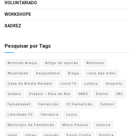
VOLUNTARIADO
WORKSHOPS
XADREZ
Pesquisar por Tags
Armindo Araújo
Artigo de opinião
Atletismo
Atualidade
basquetebol
Braga
casa das artes
Casa do Artista Amador
covid-19
cultura
desporto
didáxis
Didáxis – Riba de Ave
EARO
Evento
FAC
famabasket
Famalicão
FC Famalicão
futebol
Liberdade FC
literatura
Louro
Município de Famalicão
Mário Passos
música
natal
obras
opinião
Paulo Cunha
Politica