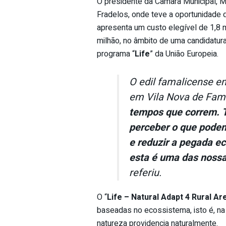
O presidente da Câmara Municipal, 
Fradelos, onde teve a oportunidade de
apresenta um custo elegível de 1,8 
milhão, no âmbito de uma candidatu
programa “
Life
” da União Europeia.
O edil famalicense e
em Vila Nova de Fam
tempos que correm. T
perceber o que podem
e reduzir a pegada ec
esta é uma das nossa
referiu.
O “
Life – Natural Adapt 4 Rural Ar
baseadas no ecossistema, isto é, na
natureza providencia naturalmente.