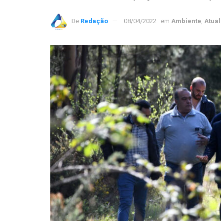
De
Redação
08/04/2022
em
Ambiente
,
Atua