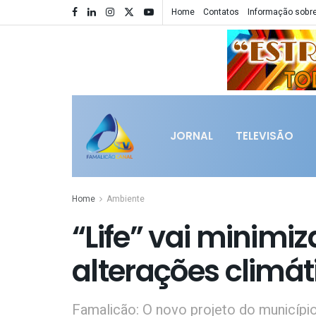
Home
Contatos
Informação sobre
JORNAL
TELEVISÃO
Home
Ambiente
“Life” vai minimiz
alterações climát
Famalicão: O novo projeto do município