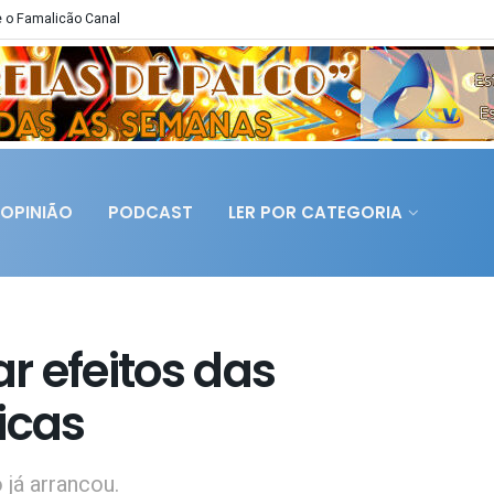
 o Famalicão Canal
OPINIÃO
PODCAST
LER POR CATEGORIA
ar efeitos das
icas
 já arrancou.