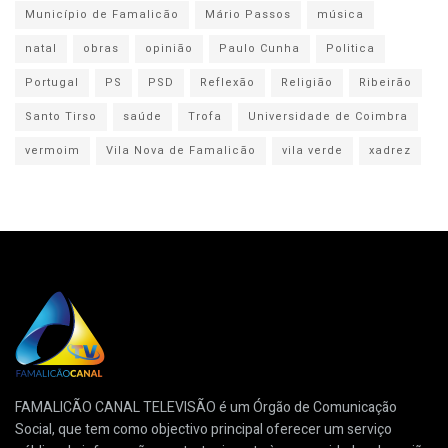
Município de Famalicão
Mário Passos
música
natal
obras
opinião
Paulo Cunha
Politica
Portugal
PS
PSD
Reflexão
Religião
Ribeirão
Santo Tirso
saúde
Trofa
Universidade de Coimbra
vermoim
Vila Nova de Famalicão
vila verde
xadrez
FAMALICÃO CANAL TELEVISÃO é um Órgão de Comunicação
Social, que tem como objectivo principal oferecer um serviço