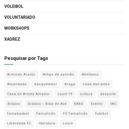
VOLEIBOL
VOLUNTARIADO
WORKSHOPS
XADREZ
Pesquisar por Tags
Armindo Araújo
Artigo de opinião
Atletismo
Atualidade
basquetebol
Braga
casa das artes
Casa do Artista Amador
covid-19
cultura
desporto
didáxis
Didáxis – Riba de Ave
EARO
Evento
FAC
famabasket
Famalicão
FC Famalicão
futebol
Liberdade FC
literatura
Louro