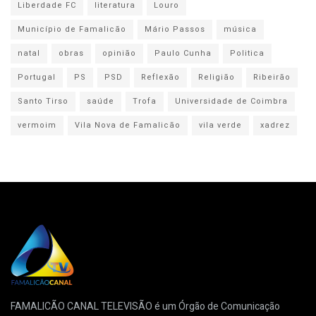
Liberdade FC
literatura
Louro
Município de Famalicão
Mário Passos
música
natal
obras
opinião
Paulo Cunha
Politica
Portugal
PS
PSD
Reflexão
Religião
Ribeirão
Santo Tirso
saúde
Trofa
Universidade de Coimbra
vermoim
Vila Nova de Famalicão
vila verde
xadrez
FAMALICÃO CANAL TELEVISÃO é um Órgão de Comunicação