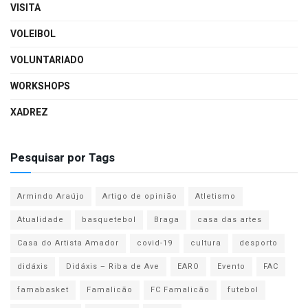
VISITA
VOLEIBOL
VOLUNTARIADO
WORKSHOPS
XADREZ
Pesquisar por Tags
Armindo Araújo
Artigo de opinião
Atletismo
Atualidade
basquetebol
Braga
casa das artes
Casa do Artista Amador
covid-19
cultura
desporto
didáxis
Didáxis – Riba de Ave
EARO
Evento
FAC
famabasket
Famalicão
FC Famalicão
futebol