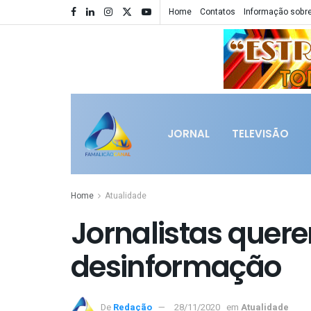
Home
Contatos
Informação sobre
JORNAL
TELEVISÃO
Home
Atualidade
Jornalistas quer
desinformação
De
Redação
28/11/2020
em
Atualidade