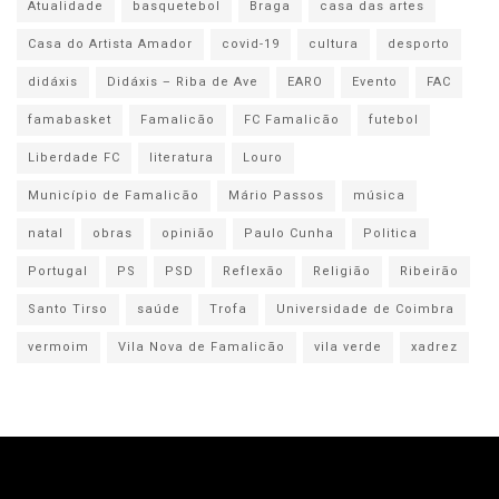
Atualidade
basquetebol
Braga
casa das artes
Casa do Artista Amador
covid-19
cultura
desporto
didáxis
Didáxis – Riba de Ave
EARO
Evento
FAC
famabasket
Famalicão
FC Famalicão
futebol
Liberdade FC
literatura
Louro
Município de Famalicão
Mário Passos
música
natal
obras
opinião
Paulo Cunha
Politica
Portugal
PS
PSD
Reflexão
Religião
Ribeirão
Santo Tirso
saúde
Trofa
Universidade de Coimbra
vermoim
Vila Nova de Famalicão
vila verde
xadrez