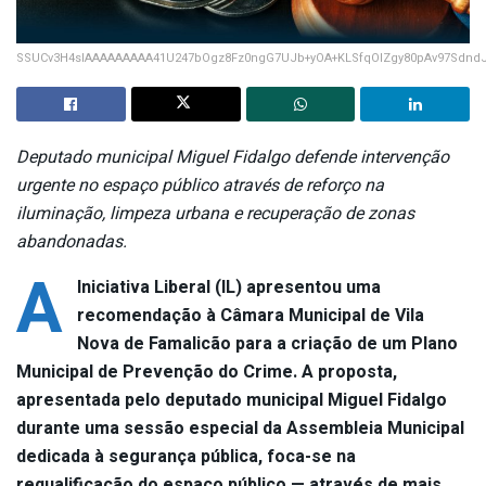
SSUCv3H4sIAAAAAAAAA41U247bOgz8Fz0ngG7UJb+yOA+KLSfqOlZgy80pAv97SdndJ
Deputado municipal Miguel Fidalgo defende intervenção
urgente no espaço público através de reforço na
iluminação, limpeza urbana e recuperação de zonas
abandonadas.
A
Iniciativa Liberal (IL) apresentou uma
recomendação à Câmara Municipal de Vila
Nova de Famalicão para a criação de um Plano
Municipal de Prevenção do Crime. A proposta,
apresentada pelo deputado municipal Miguel Fidalgo
durante uma sessão especial da Assembleia Municipal
dedicada à segurança pública, foca-se na
requalificação do espaço público — através de mais