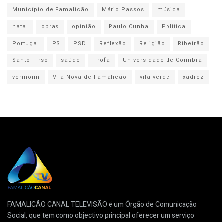
Município de Famalicão
Mário Passos
música
natal
obras
opinião
Paulo Cunha
Politica
Portugal
PS
PSD
Reflexão
Religião
Ribeirão
Santo Tirso
saúde
Trofa
Universidade de Coimbra
vermoim
Vila Nova de Famalicão
vila verde
xadrez
FAMALICÃO CANAL TELEVISÃO é um Órgão de Comunicação
Social, que tem como objectivo principal oferecer um serviço