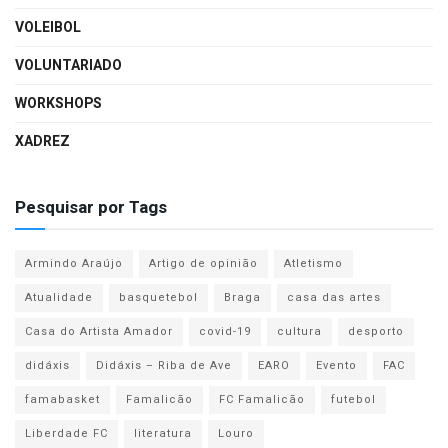
VOLEIBOL
VOLUNTARIADO
WORKSHOPS
XADREZ
Pesquisar por Tags
Armindo Araújo
Artigo de opinião
Atletismo
Atualidade
basquetebol
Braga
casa das artes
Casa do Artista Amador
covid-19
cultura
desporto
didáxis
Didáxis – Riba de Ave
EARO
Evento
FAC
famabasket
Famalicão
FC Famalicão
futebol
Liberdade FC
literatura
Louro