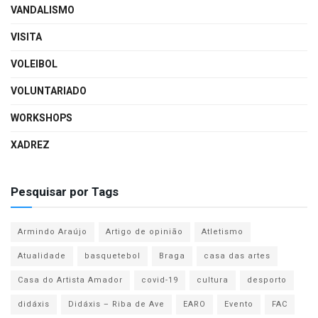
VANDALISMO
VISITA
VOLEIBOL
VOLUNTARIADO
WORKSHOPS
XADREZ
Pesquisar por Tags
Armindo Araújo
Artigo de opinião
Atletismo
Atualidade
basquetebol
Braga
casa das artes
Casa do Artista Amador
covid-19
cultura
desporto
didáxis
Didáxis – Riba de Ave
EARO
Evento
FAC