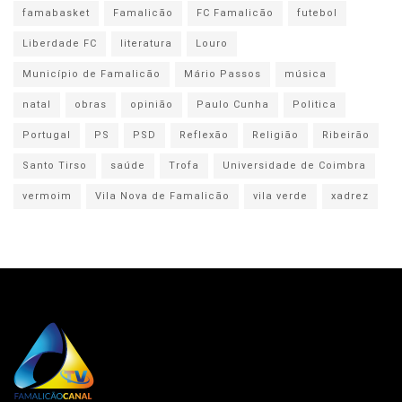
famabasket
Famalicão
FC Famalicão
futebol
Liberdade FC
literatura
Louro
Município de Famalicão
Mário Passos
música
natal
obras
opinião
Paulo Cunha
Politica
Portugal
PS
PSD
Reflexão
Religião
Ribeirão
Santo Tirso
saúde
Trofa
Universidade de Coimbra
vermoim
Vila Nova de Famalicão
vila verde
xadrez