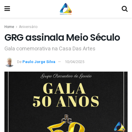
Home
Aniversário
GRG assinala Meio Século
Gala comemorativa na Casa Das Artes
De
Paulo Jorge Silva
10/04/2025