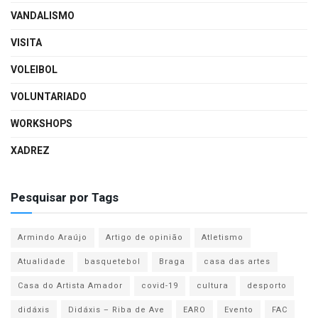
VANDALISMO
VISITA
VOLEIBOL
VOLUNTARIADO
WORKSHOPS
XADREZ
Pesquisar por Tags
Armindo Araújo
Artigo de opinião
Atletismo
Atualidade
basquetebol
Braga
casa das artes
Casa do Artista Amador
covid-19
cultura
desporto
didáxis
Didáxis – Riba de Ave
EARO
Evento
FAC