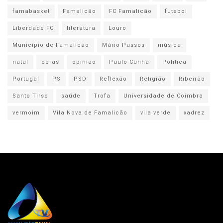
famabasket
Famalicão
FC Famalicão
futebol
Liberdade FC
literatura
Louro
Município de Famalicão
Mário Passos
música
natal
obras
opinião
Paulo Cunha
Politica
Portugal
PS
PSD
Reflexão
Religião
Ribeirão
Santo Tirso
saúde
Trofa
Universidade de Coimbra
vermoim
Vila Nova de Famalicão
vila verde
xadrez