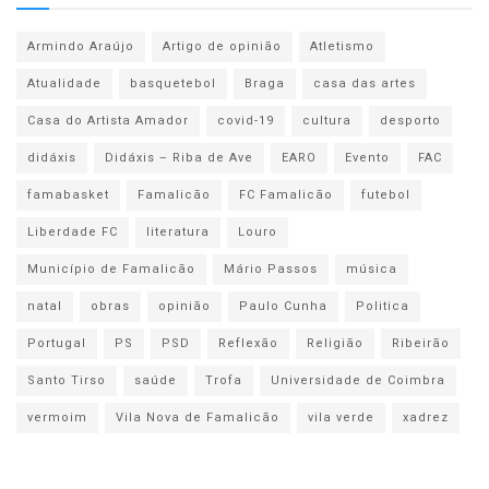
Armindo Araújo
Artigo de opinião
Atletismo
Atualidade
basquetebol
Braga
casa das artes
Casa do Artista Amador
covid-19
cultura
desporto
didáxis
Didáxis – Riba de Ave
EARO
Evento
FAC
famabasket
Famalicão
FC Famalicão
futebol
Liberdade FC
literatura
Louro
Município de Famalicão
Mário Passos
música
natal
obras
opinião
Paulo Cunha
Politica
Portugal
PS
PSD
Reflexão
Religião
Ribeirão
Santo Tirso
saúde
Trofa
Universidade de Coimbra
vermoim
Vila Nova de Famalicão
vila verde
xadrez