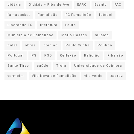
didáxis
Didáxis – Riba de Ave
EARO
Evento
FAC
famabasket
Famalicão
FC Famalicão
futebol
Liberdade FC
literatura
Louro
Município de Famalicão
Mário Passos
música
natal
obras
opinião
Paulo Cunha
Politica
Portugal
PS
PSD
Reflexão
Religião
Ribeirão
Santo Tirso
saúde
Trofa
Universidade de Coimbra
vermoim
Vila Nova de Famalicão
vila verde
xadrez