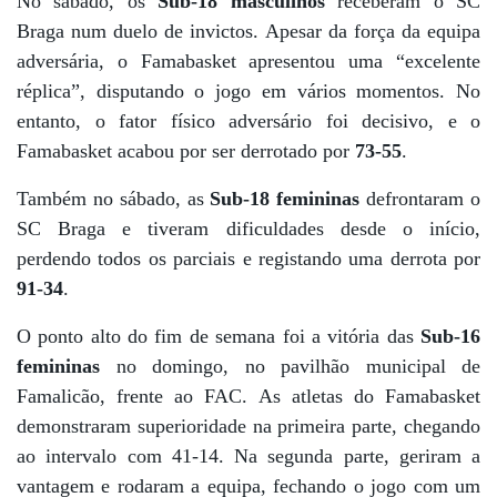
No sábado, os
Sub-18 masculinos
receberam o SC
Braga num duelo de invictos. Apesar da força da equipa
adversária, o Famabasket apresentou uma “excelente
réplica”, disputando o jogo em vários momentos. No
entanto, o fator físico adversário foi decisivo, e o
Famabasket acabou por ser derrotado por
73-55
.
Também no sábado, as
Sub-18 femininas
defrontaram o
SC Braga e tiveram dificuldades desde o início,
perdendo todos os parciais e registando uma derrota por
91-34
.
O ponto alto do fim de semana foi a vitória das
Sub-16
femininas
no domingo, no pavilhão municipal de
Famalicão, frente ao FAC. As atletas do Famabasket
demonstraram superioridade na primeira parte, chegando
ao intervalo com 41-14. Na segunda parte, geriram a
vantagem e rodaram a equipa, fechando o jogo com um