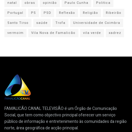
natal
obras
opinião
Paulo Cunha
Politica
Portugal
PS
PSD
Reflexão
Religião
Ribeirão
Santo Tirso
saúde
Trofa
Universidade de Coimbra
vermoim
Vila Nova de Famalicão
vila verde
xadrez
FAMALICÃO CANAL TELEVISÃO é um Órgão de Comunicação
Social, que tem como objectivo principal oferecer um serviço
público de informação e entretenimento às comunidades da região
norte, área geográfica de acção principal.