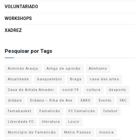
VOLUNTARIADO
WORKSHOPS
XADREZ
Pesquisar por Tags
Armindo Araújo
Artigo de opinião
Atletismo
Atualidade
basquetebol
Braga
casa das artes
Casa do Artista Amador
covid-19
cultura
desporto
didáxis
Didáxis – Riba de Ave
EARO
Evento
FAC
famabasket
Famalicão
FC Famalicão
futebol
Liberdade FC
literatura
Louro
Município de Famalicão
Mário Passos
música