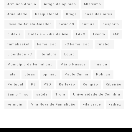
Armindo Araújo
Artigo de opinião
Atletismo
Atualidade
basquetebol
Braga
casa das artes
Casa do Artista Amador
covid-19
cultura
desporto
didáxis
Didáxis – Riba de Ave
EARO
Evento
FAC
famabasket
Famalicão
FC Famalicão
futebol
Liberdade FC
literatura
Louro
Município de Famalicão
Mário Passos
música
natal
obras
opinião
Paulo Cunha
Politica
Portugal
PS
PSD
Reflexão
Religião
Ribeirão
Santo Tirso
saúde
Trofa
Universidade de Coimbra
vermoim
Vila Nova de Famalicão
vila verde
xadrez