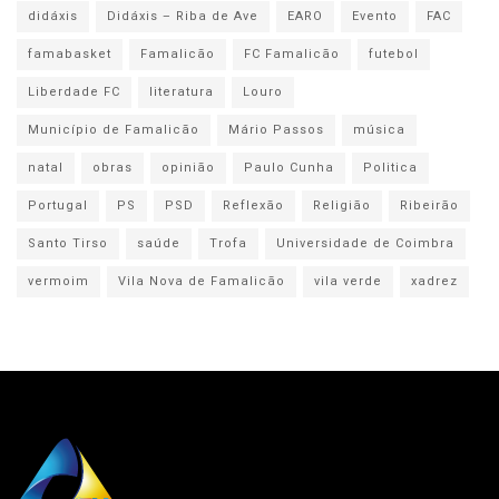
didáxis
Didáxis – Riba de Ave
EARO
Evento
FAC
famabasket
Famalicão
FC Famalicão
futebol
Liberdade FC
literatura
Louro
Município de Famalicão
Mário Passos
música
natal
obras
opinião
Paulo Cunha
Politica
Portugal
PS
PSD
Reflexão
Religião
Ribeirão
Santo Tirso
saúde
Trofa
Universidade de Coimbra
vermoim
Vila Nova de Famalicão
vila verde
xadrez