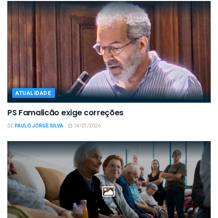
ATUALIDADE
PS Famalicão exige correções
DE
PAULO JORGE SILVA
14/07/2026