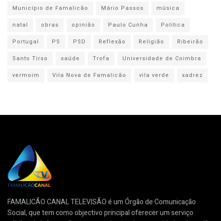
Município de Famalicão
Mário Passos
música
natal
obras
opinião
Paulo Cunha
Politica
Portugal
PS
PSD
Reflexão
Religião
Ribeirão
Santo Tirso
saúde
Trofa
Universidade de Coimbra
vermoim
Vila Nova de Famalicão
vila verde
xadrez
FAMALICÃO CANAL TELEVISÃO é um Órgão de Comunicação
Social, que tem como objectivo principal oferecer um serviço