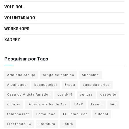
VOLEIBOL
VOLUNTARIADO
WORKSHOPS
XADREZ
Pesquisar por Tags
Armindo Araújo
Artigo de opinião
Atletismo
Atualidade
basquetebol
Braga
casa das artes
Casa do Artista Amador
covid-19
cultura
desporto
didáxis
Didáxis – Riba de Ave
EARO
Evento
FAC
famabasket
Famalicão
FC Famalicão
futebol
Liberdade FC
literatura
Louro