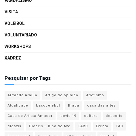
VANDALISMO
VISITA
VOLEIBOL
VOLUNTARIADO
WORKSHOPS
XADREZ
Pesquisar por Tags
Armindo Araújo
Artigo de opinião
Atletismo
Atualidade
basquetebol
Braga
casa das artes
Casa do Artista Amador
covid-19
cultura
desporto
didáxis
Didáxis – Riba de Ave
EARO
Evento
FAC