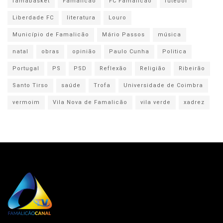
famabasket
Famalicão
FC Famalicão
futebol
Liberdade FC
literatura
Louro
Município de Famalicão
Mário Passos
música
natal
obras
opinião
Paulo Cunha
Politica
Portugal
PS
PSD
Reflexão
Religião
Ribeirão
Santo Tirso
saúde
Trofa
Universidade de Coimbra
vermoim
Vila Nova de Famalicão
vila verde
xadrez