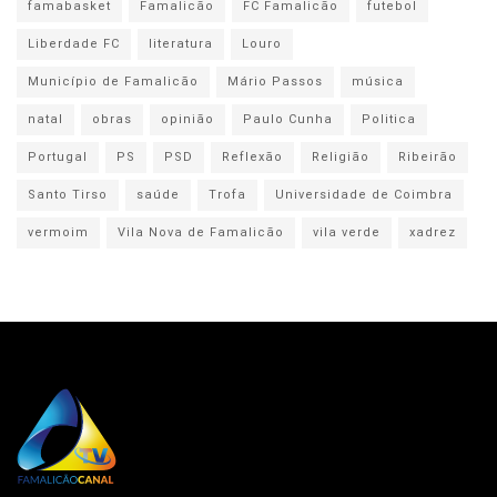
famabasket
Famalicão
FC Famalicão
futebol
Liberdade FC
literatura
Louro
Município de Famalicão
Mário Passos
música
natal
obras
opinião
Paulo Cunha
Politica
Portugal
PS
PSD
Reflexão
Religião
Ribeirão
Santo Tirso
saúde
Trofa
Universidade de Coimbra
vermoim
Vila Nova de Famalicão
vila verde
xadrez