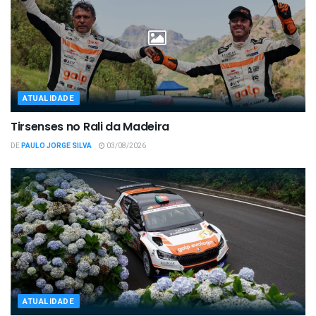
ATUALIDADE
Tirsenses no Rali da Madeira
DE
PAULO JORGE SILVA
03/08/2026
ATUALIDADE