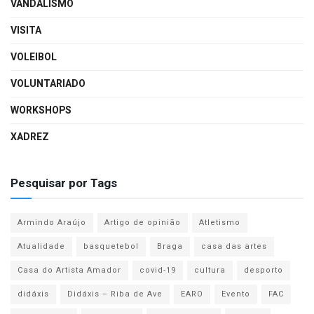
VANDALISMO
VISITA
VOLEIBOL
VOLUNTARIADO
WORKSHOPS
XADREZ
Pesquisar por Tags
Armindo Araújo
Artigo de opinião
Atletismo
Atualidade
basquetebol
Braga
casa das artes
Casa do Artista Amador
covid-19
cultura
desporto
didáxis
Didáxis – Riba de Ave
EARO
Evento
FAC