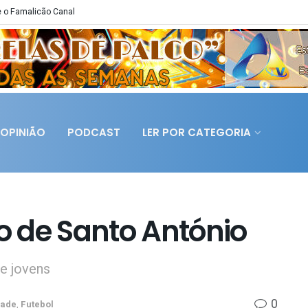
 o Famalicão Canal
OPINIÃO
PODCAST
LER POR CATEGORIA
io de Santo António
de jovens
0
dade
,
Futebol