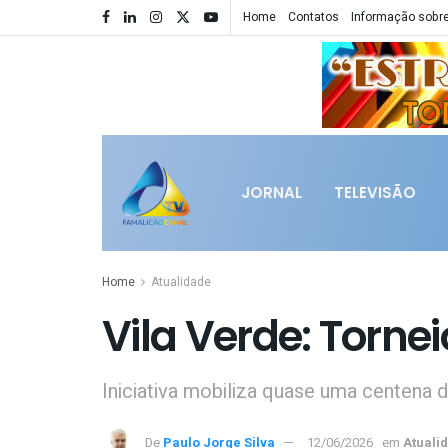
Home
Contatos
Informação sobre
JORNAL
TELEVISÃO
Home
Atualidade
Vila Verde: Torne
Iniciativa mobiliza quase uma centena 
De
Paulo Jorge Silva
12/06/2026
em
Atuali