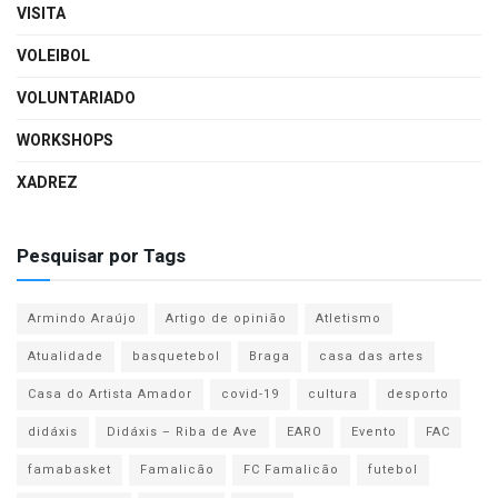
VISITA
VOLEIBOL
VOLUNTARIADO
WORKSHOPS
XADREZ
Pesquisar por Tags
Armindo Araújo
Artigo de opinião
Atletismo
Atualidade
basquetebol
Braga
casa das artes
Casa do Artista Amador
covid-19
cultura
desporto
didáxis
Didáxis – Riba de Ave
EARO
Evento
FAC
famabasket
Famalicão
FC Famalicão
futebol