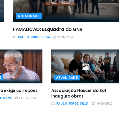
ATUALIDADE
FAMALICÃO: Esquadra da GNR
DE
PAULO JORGE SILVA
29/07/2026
E
ATUALIDADE
o exige correções
Associação Nascer do Sol
inaugura obras
E SILVA
14/07/2026
DE
PAULO JORGE SILVA
16/06/2026