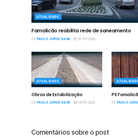
ATUALIDADE
Famalicão reabilita rede de saneamento
DE
PAULO JORGE SILVA
31/07/2026
ATUALIDADE
ATUALIDAD
Obras de Estabilização
PS Famalicã
DE
PAULO JORGE SILVA
14/07/2026
DE
PAULO JORG
Comentários sobre o post