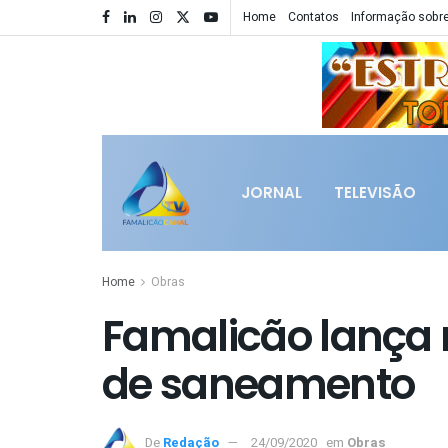
Home
Contatos
Informação sobre
JORNAL
TELEVISÃO
Home
Obras
Famalicão lança 
de saneamento
De
Redação
24/09/2020
em
Obras