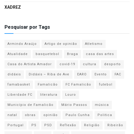
XADREZ
Pesquisar por Tags
Armindo Araújo
Artigo de opinião
Atletismo
Atualidade
basquetebol
Braga
casa das artes
Casa do Artista Amador
covid-19
cultura
desporto
didáxis
Didáxis – Riba de Ave
EARO
Evento
FAC
famabasket
Famalicão
FC Famalicão
futebol
Liberdade FC
literatura
Louro
Município de Famalicão
Mário Passos
música
natal
obras
opinião
Paulo Cunha
Politica
Portugal
PS
PSD
Reflexão
Religião
Ribeirão