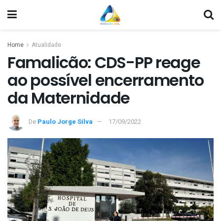
Home
Atualidade
Famalicão: CDS-PP reage
ao possível encerramento
da Maternidade
De
Paulo Jorge Silva
17/09/2022