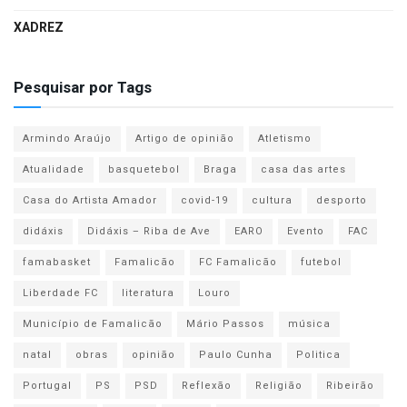
XADREZ
Pesquisar por Tags
Armindo Araújo
Artigo de opinião
Atletismo
Atualidade
basquetebol
Braga
casa das artes
Casa do Artista Amador
covid-19
cultura
desporto
didáxis
Didáxis – Riba de Ave
EARO
Evento
FAC
famabasket
Famalicão
FC Famalicão
futebol
Liberdade FC
literatura
Louro
Município de Famalicão
Mário Passos
música
natal
obras
opinião
Paulo Cunha
Politica
Portugal
PS
PSD
Reflexão
Religião
Ribeirão